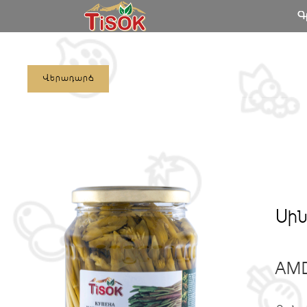
Գ
Վերադարձ
Սին
AM