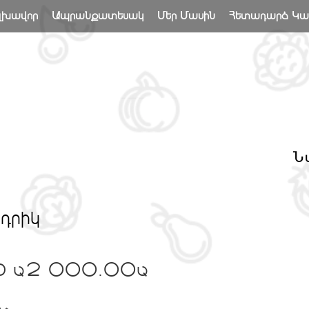
լխավոր
Ապրանքատեսակ
Մեր Մասին
Հետադարձ Կ
Ն
դրիկ
D
2 000.00